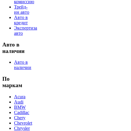
комиссию
Трейд-
ин авто
Авто в
кредит
Экспертиза
авто
Авто в
наличии
Авто в
наличии
По
маркам
Acura
Audi
BMW
Cadillac
Chery
Chevrolet
Chrysler