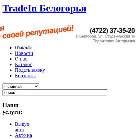
TradeIn Белогорья
Главная
Новости
О нас
Каталог
Подать заявку
Контакты
Наши
услуги:
Выкуп
авто
Авто на