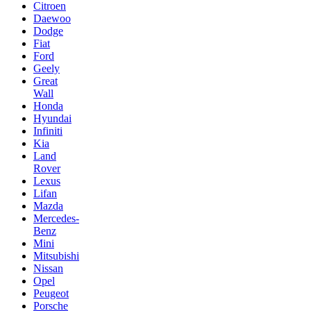
Citroen
Daewoo
Dodge
Fiat
Ford
Geely
Great
Wall
Honda
Hyundai
Infiniti
Kia
Land
Rover
Lexus
Lifan
Mazda
Mercedes-
Benz
Mini
Mitsubishi
Nissan
Opel
Peugeot
Porsche